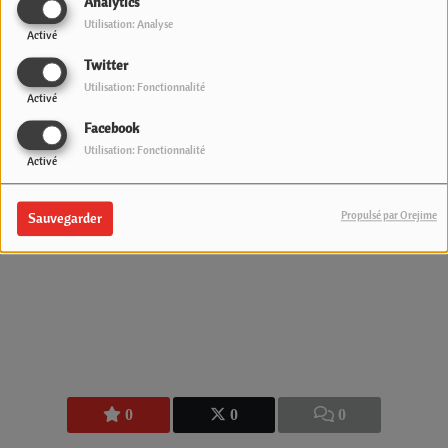
Analytics
Utilisation: Analyse
Commentaires(0)
Activé
Twitter
Utilisation: Fonctionnalité
Activé
Connectez-vous pour commenter cet article
Facebook
Utilisation: Fonctionnalité
SE CONNECTER
Activé
Propulsé par Orejime
Sauvegarder
0
0
0