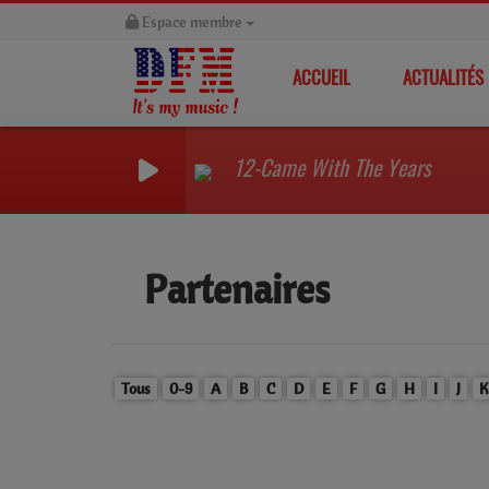
Espace membre
ACCUEIL
ACTUALITÉS
12-Came With The Years
Partenaires
Tous
0-9
A
B
C
D
E
F
G
H
I
J
K