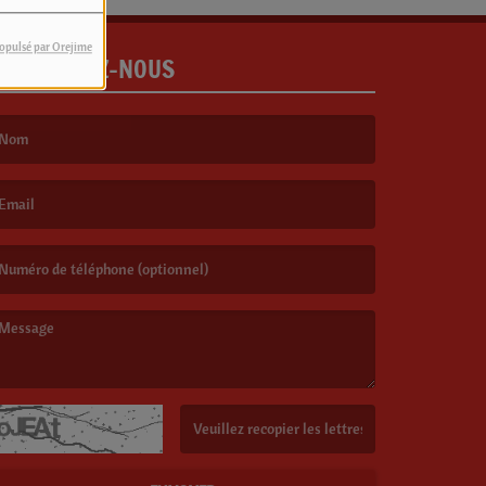
opulsé par Orejime
CONTACTEZ-NOUS
e nom est obligatoire. )
’email est obligatoire. )
e message est obligatoire. )
(Captcha invalide. )