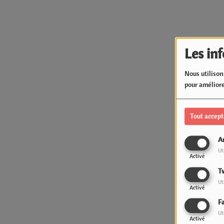
Les in
Nous utilison
pour améliore
Tout accept
A
Ut
Activé
T
Ut
Activé
F
Ut
Activé