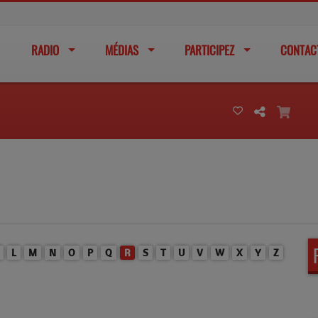
RADIO
MÉDIAS
PARTICIPEZ
CONTAC
L
M
N
O
P
Q
R
S
T
U
V
W
X
Y
Z